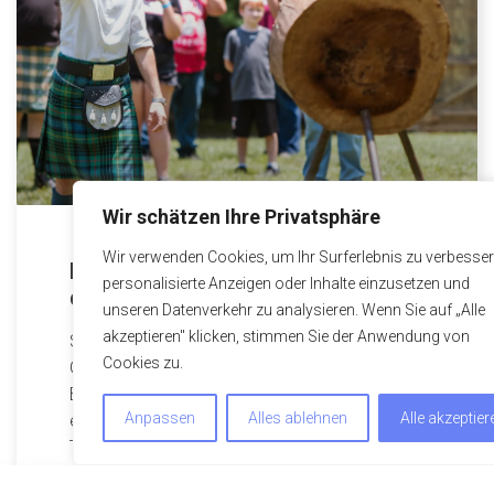
Wir schätzen Ihre Privatsphäre
Wir verwenden Cookies, um Ihr Surferlebnis zu verbesser
Highland Games: Den Schotten auf
personalisierte Anzeigen oder Inhalte einzusetzen und
der Spur
unseren Datenverkehr zu analysieren. Wenn Sie auf „Alle
akzeptieren" klicken, stimmen Sie der Anwendung von
Schottenrock statt Krawatte: Warum Highland
Cookies zu.
Games der Hit für Ihren nächsten
Betriebsausflug oder Teamevent sind Mal
Anpassen
Alles ablehnen
Alle akzeptier
ehrlich, wann haben Sie das letzte Mal im
Team einen Baumstamm durch die Luft
geworfen – und das ohne einen Anruf beim